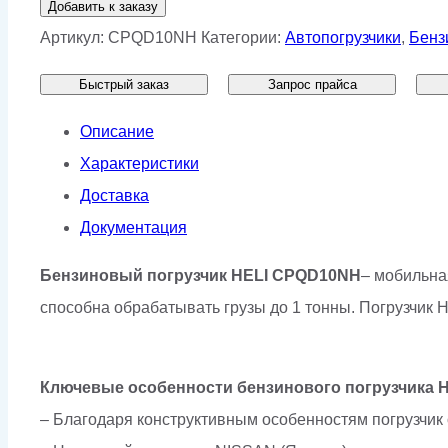
Добавить к заказу
Бензиновый
Артикул:
CPQD10NH
Категории:
Автопогрузчики
,
Бенз
погрузчик
Быстрый заказ
Запрос прайса
1,0
т
Описание
HELI
Характеристики
CPQD10NH
Доставка
Документация
Бензиновый погрузчик
HELI
CPQD
10
NH
– мобильна
способна обрабатывать грузы до 1 тонны. Погрузчи
Ключевые особенности бензинового погрузчика 
– Благодаря конструктивным особенностям погрузчик