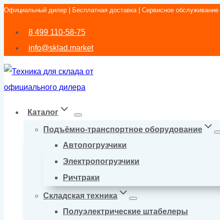
Официальный дилер | Бесплатная доставка | Сервисное обслуживание
Перейти
к
8 499 110-58-75
содержимому
info@sklad.market
Каталог
Подъёмно-транспортное оборудование
Автопогрузчики
Электропогрузчики
Ричтраки
Складская техника
Полуэлектрические штабелеры