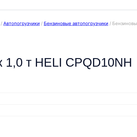
/
Автопогрузчики
/
Бензиновые автопогрузчики
/
Бензиновы
к 1,0 т HELI CPQD10NH