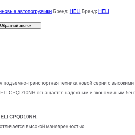
иновые автопогрузчики
Бренд:
HELI
Бренд:
HELI
Обратный звонок
я подъемно-транспортная техника новой серии с высокими
к HELI CPQD10NH оснащается надежным и экономичным бен
HELI CPQD10
NH
:
 отличается высокой маневренностью