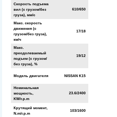
Скорость подъема
610/650
вил (с грузом/без
груза), мм/с
Макс. скорость
движения (с
17/18
грузом/без груза),
км/ч
Макс.
преодолеваемый
19/12
подъем (с грузом/
без груза), %
Модель двигателя
NISSAN K15
Номинальная
23.6/2400
мощность,
KW/r.p.m
Крутящий момент,
103/1600
N.m/r.p.m