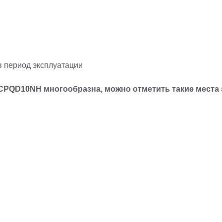
в период эксплуатации
 CPQD10
NH
многообразна, можно отметить такие места э