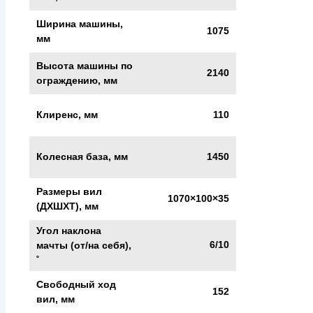
Ширина машины,
1075
мм
Высота машины по
2140
ограждению, мм
Клиренс, мм
110
Колесная база, мм
1450
Размеры вил
1070×100×35
(ДXШXТ), мм
Угол наклона
6/10
мачты (от/на себя),
˚
Свободный ход
152
вил, мм