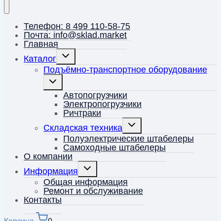
Телефон: 8 499 110-58-75
Почта: info@sklad.market
Главная
Переключить
Каталог
дочернее
меню
Подъёмно-транспортное оборудование
Переключить
дочернее
меню
Автопогрузчики
Электропогрузчики
Ричтраки
Переключить
Складская техника
дочернее
меню
Полуэлектрические штабелеры
Самоходные штабелеры
О компании
Переключить
Информация
дочернее
меню
Общая информация
Ремонт и обслуживание
Контакты