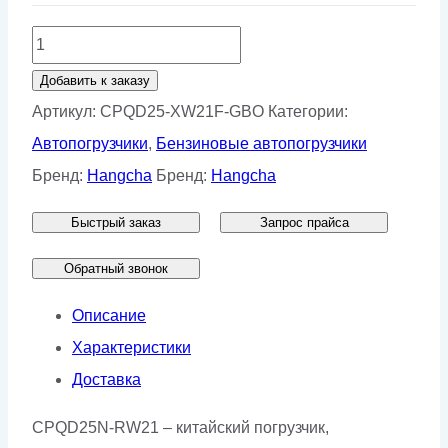
Количество
товара
Добавить к заказу
Бензиновый
Артикул:
CPQD25-XW21F-GBO
Категории:
погрузчик
Автопогрузчики
,
Бензиновые автопогрузчики
Hangcha
Бренд:
Hangcha
Бренд:
Hangcha
CPQD25-
Быстрый заказ
Запрос прайса
XW21F
(c
Обратный звонок
кабиной
Описание
и
Характеристики
ГБО)
Доставка
CPQD25N-RW21 – китайский погрузчик,