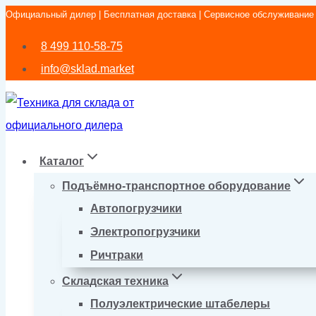
Официальный дилер | Бесплатная доставка | Сервисное обслуживание
Перейти
к
8 499 110-58-75
содержимому
info@sklad.market
Каталог
Подъёмно-транспортное оборудование
Автопогрузчики
Электропогрузчики
Ричтраки
Складская техника
Полуэлектрические штабелеры