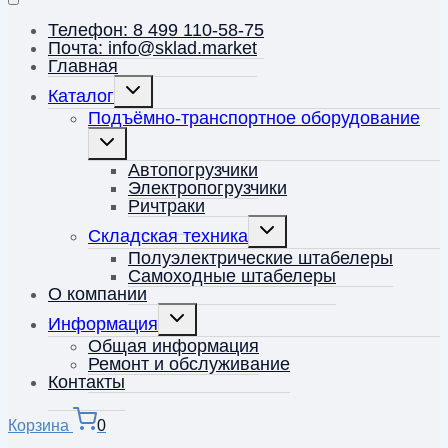
Телефон: 8 499 110-58-75
Почта: info@sklad.market
Главная
Переключить
Каталог
дочернее
меню
Подъёмно-транспортное оборудование
Переключить
дочернее
меню
Автопогрузчики
Электропогрузчики
Ричтраки
Переключить
Складская техника
дочернее
меню
Полуэлектрические штабелеры
Самоходные штабелеры
О компании
Переключить
Информация
дочернее
меню
Общая информация
Ремонт и обслуживание
Контакты
Корзина
0