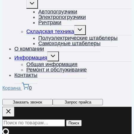
Переключить
дочернее
меню
Автопогрузчики
Электропогрузчики
Ричтраки
Переключить
Складская техника
дочернее
меню
Полуэлектрические штабелеры
Самоходные штабелеры
О компании
Переключить
Информация
дочернее
меню
Общая информация
Ремонт и обслуживание
Контакты
Корзина
0
Заказать звонок
Запрос прайса
Искать:
Поиск