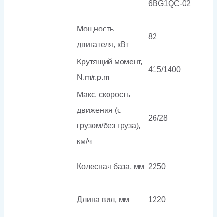
6BG1QC-02
Мощность
82
двигателя, кВт
Крутящий момент,
415/1400
N.m/r.p.m
Макс. скорость
движения (с
26/28
грузом/без груза),
км/ч
Колесная база, мм
2250
Длина вил, мм
1220