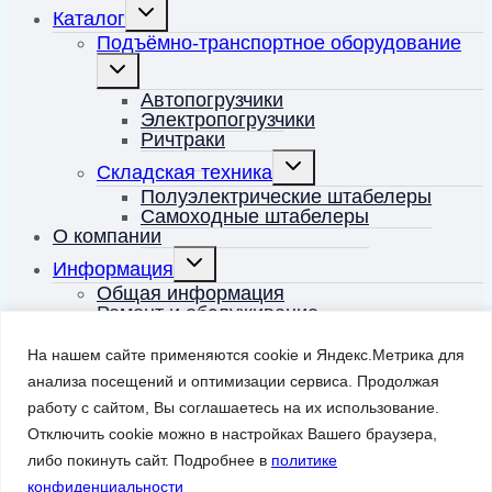
Переключить
Каталог
дочернее
меню
Подъёмно-транспортное оборудование
Переключить
дочернее
меню
Автопогрузчики
Электропогрузчики
Ричтраки
Переключить
Складская техника
дочернее
меню
Полуэлектрические штабелеры
Самоходные штабелеры
О компании
Переключить
Информация
дочернее
меню
Общая информация
Ремонт и обслуживание
Контакты
На нашем сайте применяются cookie и Яндекс.Метрика для
Корзина
0
анализа посещений и оптимизации сервиса. Продолжая
работу с сайтом, Вы соглашаетесь на их использование.
Заказать звонок
Запрос прайса
Отключить cookie можно в настройках Вашего браузера,
либо покинуть сайт. Подробнее в
политике
конфиденциальности