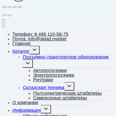
Телефон: 8 499 110-58-75
Почта: info@sklad.market
Главная
Переключить
Каталог
дочернее
меню
Подъёмно-транспортное оборудование
Переключить
дочернее
меню
Автопогрузчики
Электропогрузчики
Ричтраки
Переключить
Складская техника
дочернее
меню
Полуэлектрические штабелеры
Самоходные штабелеры
О компании
Переключить
Информация
дочернее
меню
Общая информация