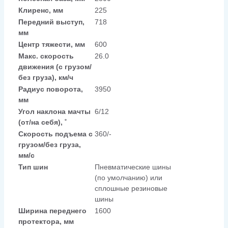
Клиренс, мм
225
Передний выступ,
718
мм
Центр тяжести, мм
600
Макс. скорость
26.0
движения (с грузом/
без груза), км/ч
Радиус поворота,
3950
мм
Угол наклона мачты
6/12
(от/на себя), ˚
Скорость подъема с
360/-
грузом/без груза,
мм/с
Тип шин
Пневматические шины
(по умолчанию) или
сплошные резиновые
шины
Ширина переднего
1600
протектора, мм