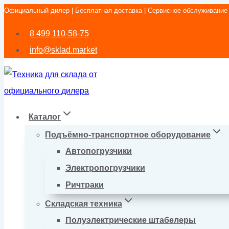
Официальный дилер | Бесплатная доставка | Сервисное обслуживание
Перейти
к
8 499 110-58-75
содержимому
info@sklad.market
Каталог
Подъёмно-транспортное оборудование
Автопогрузчики
Электропогрузчики
Ричтраки
Складская техника
Полуэлектрические штабелеры