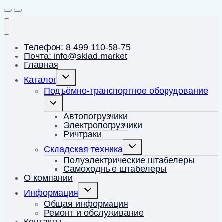
Телефон: 8 499 110-58-75
Почта: info@sklad.market
Главная
Переключить
Каталог
дочернее
меню
Подъёмно-транспортное оборудование
Переключить
дочернее
меню
Автопогрузчики
Электропогрузчики
Ричтраки
Переключить
Складская техника
дочернее
меню
Полуэлектрические штабелеры
Самоходные штабелеры
О компании
Переключить
Информация
дочернее
меню
Общая информация
Ремонт и обслуживание
Контакты