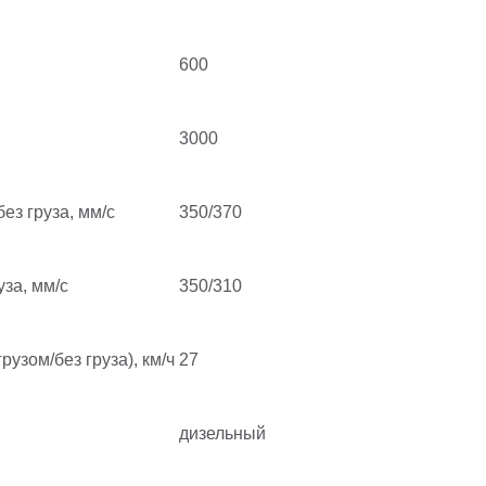
600
3000
ез груза, мм/с
350/370
уза, мм/с
350/310
рузом/без груза), км/ч
27
дизельный