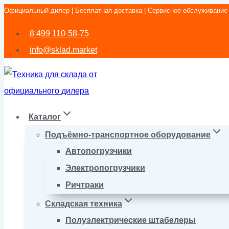
Официальный дилер | Бесплатная доставка | Сервисное обслуживание
Перейти
к
8 499 110-58-75
содержимому
info@sklad.market
Каталог
Подъёмно-транспортное оборудование
Автопогрузчики
Электропогрузчики
Ричтраки
Складская техника
Полуэлектрические штабелеры