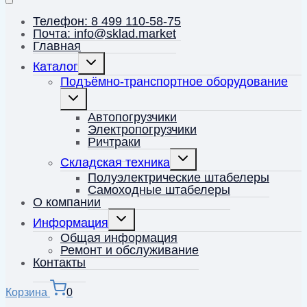
Телефон: 8 499 110-58-75
Почта: info@sklad.market
Главная
Переключить
Каталог
дочернее
меню
Подъёмно-транспортное оборудование
Переключить
дочернее
меню
Автопогрузчики
Электропогрузчики
Ричтраки
Переключить
Складская техника
дочернее
меню
Полуэлектрические штабелеры
Самоходные штабелеры
О компании
Переключить
Информация
дочернее
меню
Общая информация
Ремонт и обслуживание
Контакты
Корзина
0