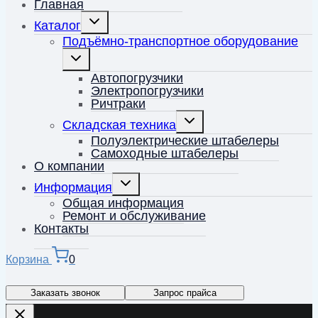
Главная
Переключить
Каталог
дочернее
меню
Подъёмно-транспортное оборудование
Переключить
дочернее
меню
Автопогрузчики
Электропогрузчики
Ричтраки
Переключить
Складская техника
дочернее
меню
Полуэлектрические штабелеры
Самоходные штабелеры
О компании
Переключить
Информация
дочернее
меню
Общая информация
Ремонт и обслуживание
Контакты
Корзина
0
Заказать звонок
Запрос прайса