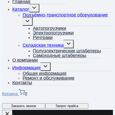
Главная
Переключить
Каталог
дочернее
меню
Подъёмно-транспортное оборудование
Переключить
дочернее
меню
Автопогрузчики
Электропогрузчики
Ричтраки
Переключить
Складская техника
дочернее
меню
Полуэлектрические штабелеры
Самоходные штабелеры
О компании
Переключить
Информация
дочернее
меню
Общая информация
Ремонт и обслуживание
Контакты
Корзина
0
Заказать звонок
Запрос прайса