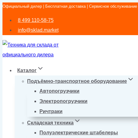
Официальный дилер | Бесплатная доставка | Сервисное обслуживание
Перейти
к
8 499 110-58-75
содержимому
info@sklad.market
Каталог
Подъёмно-транспортное оборудование
Автопогрузчики
Электропогрузчики
Ричтраки
Складская техника
Полуэлектрические штабелеры