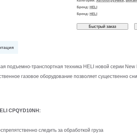
Категории:
Автопогрузчики
,
Бензи
бензиновый
Бренд:
HELI
погрузчик
Бренд:
HELI
1,0
Быстрый заказ
т
HELI
нтация
CPQYD10NH
ая подъемно-транспортная техника HELI новой серии New 
твенное газовое оборудование позволяет существенно сни
HELI CPQYD10
NH
:
еспрепятственно следить за обработкой груза