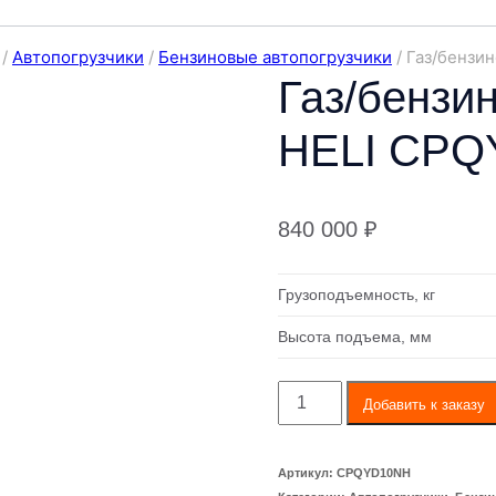
/
Автопогрузчики
/
Бензиновые автопогрузчики
/
Газ/бензин
Газ/бензин
HELI CPQ
840 000
₽
Грузоподъемность, кг
Высота подъема, мм
Количество
Добавить к заказу
товара
Газ/
Артикул:
CPQYD10NH