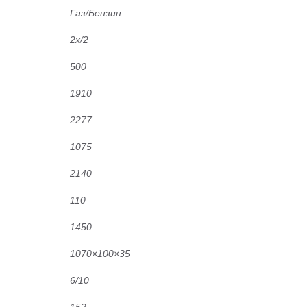
Газ/Бензин
2x/2
500
1910
2277
1075
2140
110
1450
1070×100×35
6/10