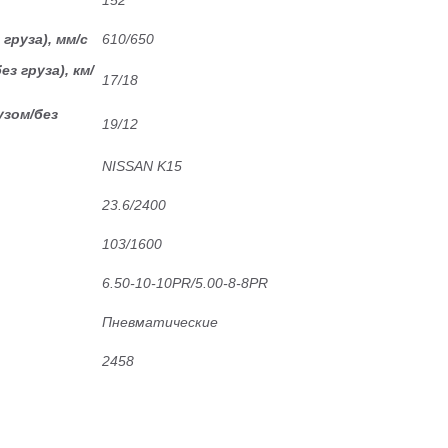
152
груза), мм/с
610/650
з груза), км/
17/18
узом/без
19/12
NISSAN K15
23.6/2400
103/1600
6.50-10-10PR/5.00-8-8PR
Пневматические
2458