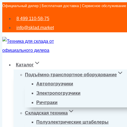
Официальный дилер | Бесплатная доставка | Сервисное обслуживание
Перейти
к
8 499 110-58-75
содержимому
info@sklad.market
Каталог
Подъёмно-транспортное оборудование
Автопогрузчики
Электропогрузчики
Ричтраки
Складская техника
Полуэлектрические штабелеры