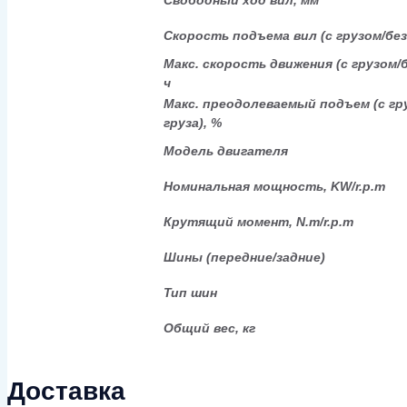
Свободный ход вил, мм
Скорость подъема вил (с грузом/без 
Макс. скорость движения (с грузом/бе
ч
Макс. преодолеваемый подъем (с гр
груза), %
Модель двигателя
Номинальная мощность, KW/r.p.m
Крутящий момент, N.m/r.p.m
Шины (передние/задние)
Тип шин
Общий вес, кг
Доставка