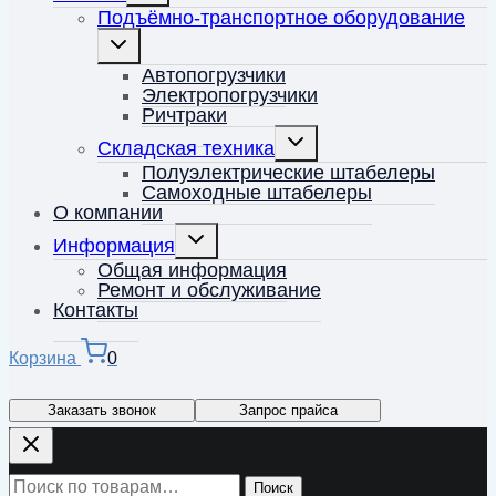
меню
Подъёмно-транспортное оборудование
Переключить
дочернее
меню
Автопогрузчики
Электропогрузчики
Ричтраки
Переключить
Складская техника
дочернее
меню
Полуэлектрические штабелеры
Самоходные штабелеры
О компании
Переключить
Информация
дочернее
меню
Общая информация
Ремонт и обслуживание
Контакты
Корзина
0
Заказать звонок
Запрос прайса
Искать:
Поиск