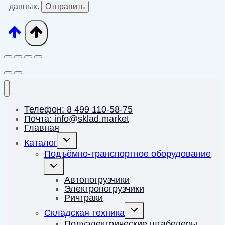
данных.
Телефон: 8 499 110-58-75
Почта: info@sklad.market
Главная
Переключить
Каталог
дочернее
меню
Подъёмно-транспортное оборудование
Переключить
дочернее
меню
Автопогрузчики
Электропогрузчики
Ричтраки
Переключить
Складская техника
дочернее
меню
Полуэлектрические штабелеры