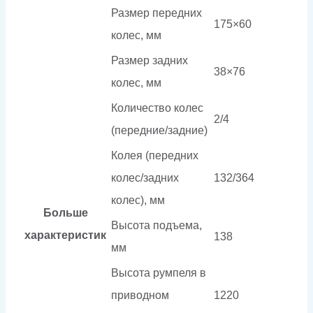
Размер передних
175×60
колес, мм
Размер задних
38×76
колес, мм
Количество колес
2/4
(передние/задние)
Колея (передних
колес/задних
132/364
колес), мм
Больше
Высота подъема,
характеристик
138
мм
Высота румпеля в
приводном
1220