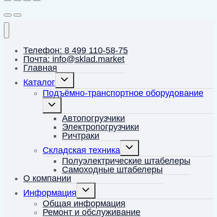
Телефон: 8 499 110-58-75
Почта: info@sklad.market
Главная
Переключить
Каталог
дочернее
меню
Подъёмно-транспортное оборудование
Переключить
дочернее
меню
Автопогрузчики
Электропогрузчики
Ричтраки
Переключить
Складская техника
дочернее
меню
Полуэлектрические штабелеры
Самоходные штабелеры
О компании
Переключить
Информация
дочернее
меню
Общая информация
Ремонт и обслуживание