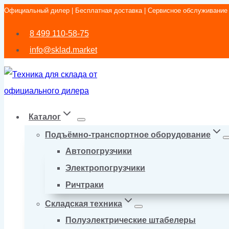
Официальный дилер | Бесплатная доставка | Сервисное обслуживание
Перейти
к
8 499 110-58-75
содержимому
info@sklad.market
Каталог
Подъёмно-транспортное оборудование
Автопогрузчики
Электропогрузчики
Ричтраки
Складская техника
Полуэлектрические штабелеры