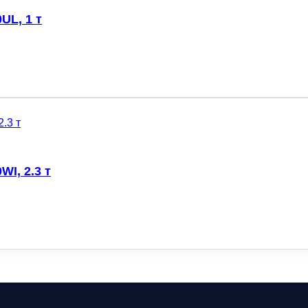
UL, 1 т
I, 2.3 т