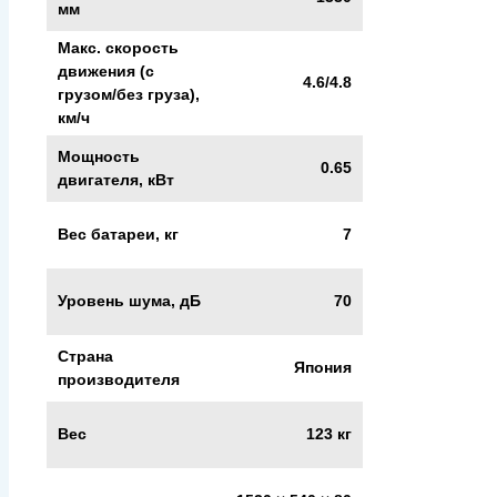
мм
Макс. скорость
движения (с
4.6/4.8
грузом/без груза),
км/ч
Мощность
0.65
двигателя, кВт
Вес батареи, кг
7
Уровень шума, дБ
70
Страна
Япония
производителя
Вес
123 кг