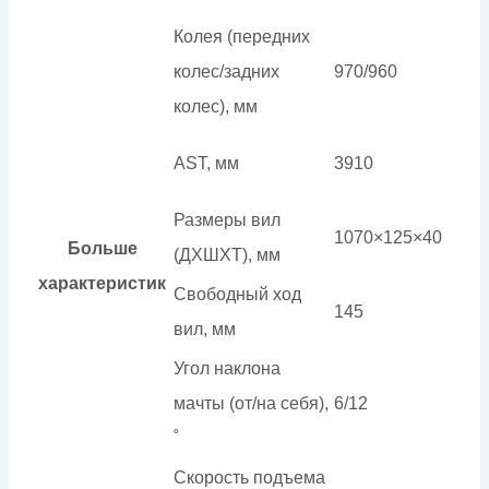
Колея (передних
колес/задних
970/960
колес), мм
AST, мм
3910
Размеры вил
1070×125×40
Больше
(ДXШXТ), мм
характеристик
Свободный ход
145
вил, мм
Угол наклона
мачты (от/на себя),
6/12
˚
Скорость подъема