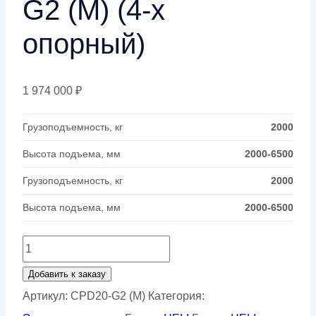
G2 (M) (4-х
опорный)
1 974 000
₽
Грузоподъемность, кг
2000
Высота подъема, мм
2000-6500
Грузоподъемность, кг
2000
Высота подъема, мм
2000-6500
Количество
товара
Добавить к заказу
Электропогрузчик
Артикул:
CPD20-G2 (M)
Категория:
2,0