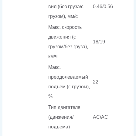
вил (без груза/с
0.46/0.56
грузом), мм/с
Макс. скорость
движения (с
18/19
грузом/без груза),
км/ч
Макс.
преодолеваемый
22
подъем (с грузом),
%
Тип двигателя
(движения/
AC/AC
подъема)