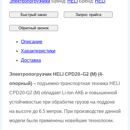
Электропогрузчики
Бренд:
HELI
Бренд:
HELI
т
Быстрый заказ
Запрос прайса
HELI
CPD20-
Обратный звонок
G2
Описание
(M)
Характеристики
(4-
Доставка
х
опорный)
Электропогрузчик
HELI
CPD20
–
G2 (M)
(4-
опорный) –
подъемно-транспортная техника HELI
CPD20-G2 (M) обладает Li-Ion АКБ и повышенной
устойчивостью при обработке грузов на поддоне
на высоте до 6.5 метров. При производстве данной
модели были применены новейшие технологии.