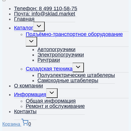
Телефон: 8 499 110-58-75
Почта: info@sklad.market
Главная
Переключить
Каталог
дочернее
меню
Подъёмно-транспортное оборудование
Переключить
дочернее
меню
Автопогрузчики
Электропогрузчики
Ричтраки
Переключить
Складская техника
дочернее
меню
Полуэлектрические штабелеры
Самоходные штабелеры
О компании
Переключить
Информация
дочернее
меню
Общая информация
Ремонт и обслуживание
Контакты
Корзина
0