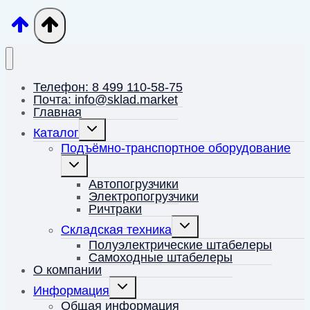
Телефон: 8 499 110-58-75
Почта: info@sklad.market
Главная
Переключить
Каталог
дочернее
меню
Подъёмно-транспортное оборудование
Переключить
дочернее
меню
Автопогрузчики
Электропогрузчики
Ричтраки
Переключить
Складская техника
дочернее
меню
Полуэлектрические штабелеры
Самоходные штабелеры
О компании
Переключить
Информация
дочернее
меню
Общая информация