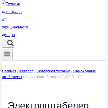
Главная
/
Каталог
/
Складская техника
/
Самоходные
штабелеры
/
Электроштабелер JAC CDD 16T
Электроштабелер