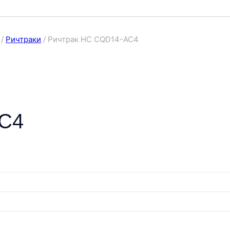
/
Ричтраки
/
Ричтрак HC CQD14-AC4
AC4