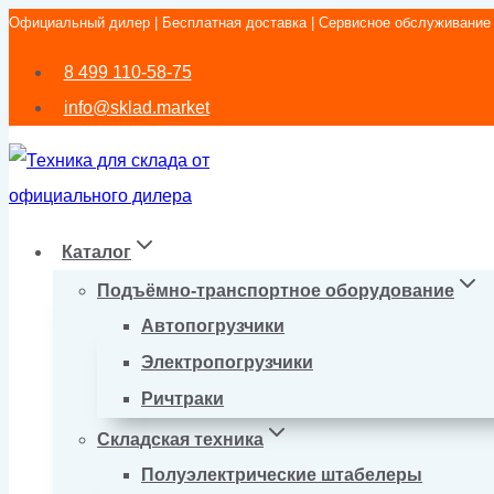
Официальный дилер | Бесплатная доставка | Сервисное обслуживание
Перейти
к
8 499 110-58-75
содержимому
info@sklad.market
Каталог
Подъёмно-транспортное оборудование
Автопогрузчики
Электропогрузчики
Ричтраки
Складская техника
Полуэлектрические штабелеры