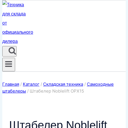
Главная
/
Каталог
/
Складская техника
/
Самоходные
штабелеры
/
Штабелер Noblelift OPX15
Штабелер Noblelift