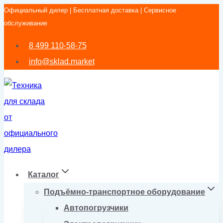
Официальный дилер | Бесплатная доставка | Сервисное
Перейти
обслуживание
к
содержимому
8 499 110-58-75
info@sklad.market
Каталог
Подъёмно-транспортное оборудование
Автопогрузчики