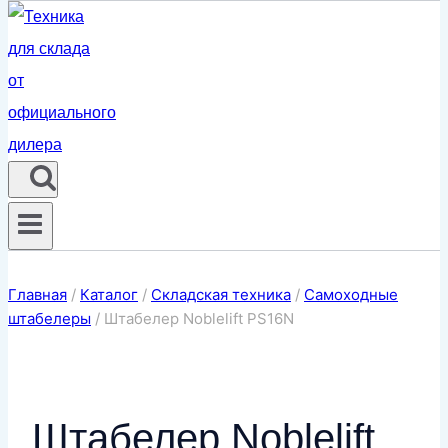
Главная
/
Каталог
/
Складская техника
/
Самоходные
штабелеры
/
Штабелер Noblelift PS16N
Штабелер Noblelift