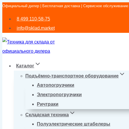
Официальный дилер | Бесплатная доставка | Сервисное обслуживание
Перейти
к
8 499 110-58-75
содержимому
info@sklad.market
Каталог
Подъёмно-транспортное оборудование
Автопогрузчики
Электропогрузчики
Ричтраки
Складская техника
Полуэлектрические штабелеры