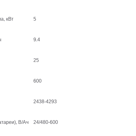
а, кВт
5
ч
9.4
25
600
2438-4293
тареи), В/Ач
24/480-600