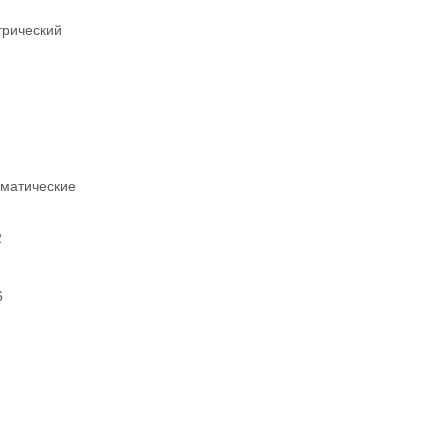
трический
матические
2
6