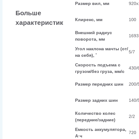
Размер вил, мм
920х
Больше
Клиренс, мм
100
характеристик
Внешний радиус
1693
поворота, мм
Угол наклона мачты (от/
5/7
на себя), ˚
Скорость подъема с
430/
грузом/без груза, мм/с
Размер передних шин
200/
Размер задних шин
140/
Количество колес
2/2
(передние/задние)
Емкость аккумулятора,
720
А·ч