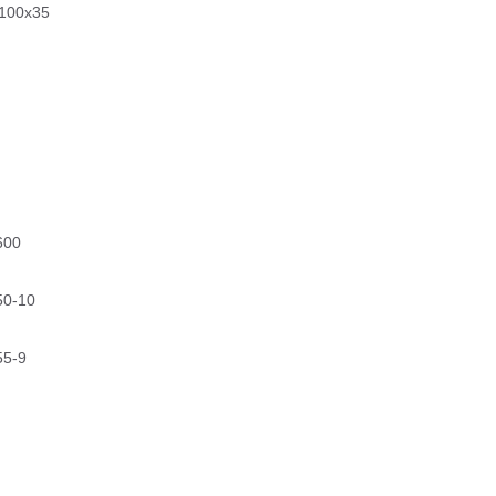
100х35
600
50-10
55-9