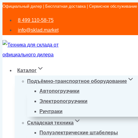
Официальный дилер | Бесплатная доставка | Сервисное обслуживание
Перейти
к
8 499 110-58-75
содержимому
info@sklad.market
Каталог
Подъёмно-транспортное оборудование
Автопогрузчики
Электропогрузчики
Ричтраки
Складская техника
Полуэлектрические штабелеры