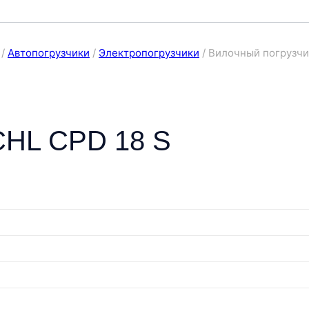
/
Автопогрузчики
/
Электропогрузчики
/
Вилочный погрузчи
CHL CPD 18 S