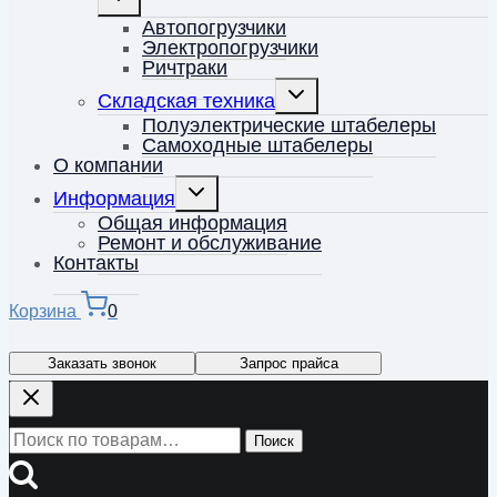
дочернее
меню
Автопогрузчики
Электропогрузчики
Ричтраки
Переключить
Складская техника
дочернее
меню
Полуэлектрические штабелеры
Самоходные штабелеры
О компании
Переключить
Информация
дочернее
меню
Общая информация
Ремонт и обслуживание
Контакты
Корзина
0
Заказать звонок
Запрос прайса
Искать:
Поиск