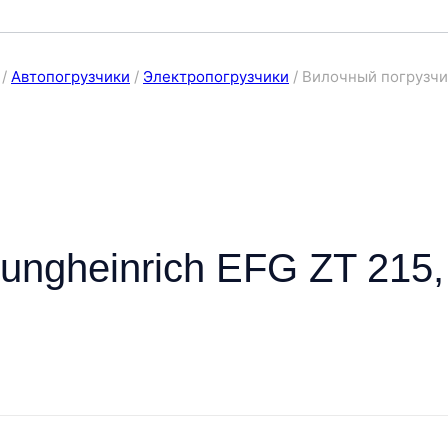
/
Автопогрузчики
/
Электропогрузчики
/
Вилочный погрузчик
ungheinrich EFG ZT 215,