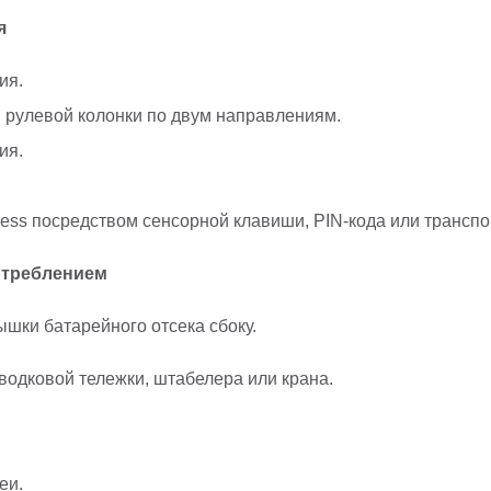
я
ия.
 рулевой колонки по двум направлениям.
ия.
s посредством сенсорной клавиши, PIN-кода или транспон
отреблением
шки батарейного отсека сбоку.
одковой тележки, штабелера или крана.
еи.