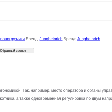
ропогрузчики
Бренд:
Jungheinrich
Бренд:
Jungheinrich
Обратный звонок
ргономикой. Так, например, место оператора и органы упр
окотника, а также одновременная регулировка по двум нап