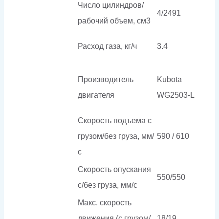
Число цилиндров/
4/2491
рабочий объем, см3
Расход газа, кг/ч
3.4
Производитель
Kubota
двигателя
WG2503-L
Скорость подъема с
грузом/без груза, мм/
590 / 610
с
Скорость опускания
550/550
c/без груза, мм/с
Макс. скорость
движения (с грузом/
18/19