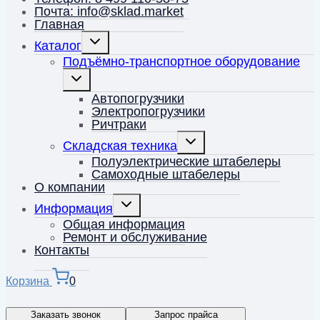
Почта: info@sklad.market
Главная
Переключить
Каталог
дочернее
меню
Подъёмно-транспортное оборудование
Переключить
дочернее
меню
Автопогрузчики
Электропогрузчики
Ричтраки
Переключить
Складская техника
дочернее
меню
Полуэлектрические штабелеры
Самоходные штабелеры
О компании
Переключить
Информация
дочернее
меню
Общая информация
Ремонт и обслуживание
Контакты
Корзина
0
Заказать звонок
Запрос прайса