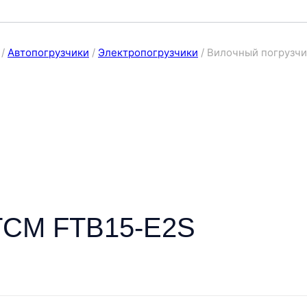
/
Автопогрузчики
/
Электропогрузчики
/
Вилочный погрузч
 TCM FTB15-E2S