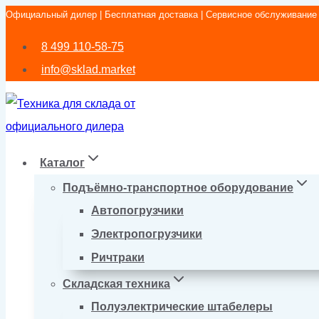
Официальный дилер | Бесплатная доставка | Сервисное обслуживание
Перейти
к
8 499 110-58-75
содержимому
info@sklad.market
Каталог
Подъёмно-транспортное оборудование
Автопогрузчики
Электропогрузчики
Ричтраки
Складская техника
Полуэлектрические штабелеры