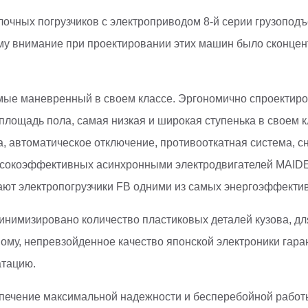
ных погрузчиков с электроприводом 8-й серии грузоподъем
у внимание при проектировании этих машин было сконцент
мые маневренный в своем классе. Эргономично спроектиро
площадь пола, самая низкая и широкая ступенька в своем к
 автоматическое отключение, противооткатная система, сни
сокоэффективных асинхронными электродвигателей MAIDEN
ают электропогрузчики FB одними из самых энергоэффекти
минимизировано количество пластиковых деталей кузова, д
ному, непревзойденное качество японской электроники гар
атацию.
печение максимальной надежности и бесперебойной работы