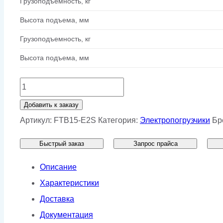
Грузоподъемность, кг
Высота подъема, мм
Грузоподъемность, кг
Высота подъема, мм
Количество
товара
Добавить к заказу
Вилочный
Артикул:
FTB15-E2S
Категория:
Электропогрузчики
Бр
погрузчик
Быстрый заказ
Запрос прайса
TCM
FTB15-
Описание
E2S
Характеристики
Доставка
Документация