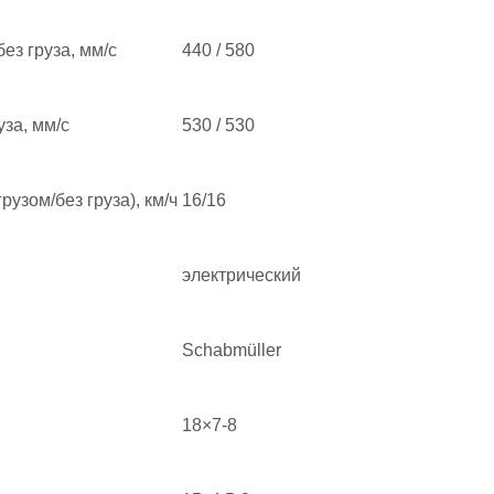
ез груза, мм/с
440 / 580
уза, мм/с
530 / 530
рузом/без груза), км/ч
16/16
электрический
Schabmüller
18×7-8