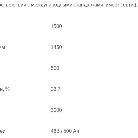
тветствии с международными стандартами, имеет сертифик
1500
мм
1450
500
н, %
23,7
3000
реи
48В / 500 Ач