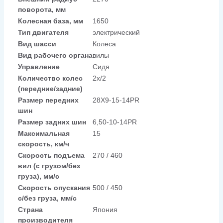
поворота, мм
Колесная база, мм
1650
Тип двигателя
электрический
Вид шасси
Колеса
Вид рабочего органа
вилы
Управление
Сидя
Количество колес
2x/2
(передние/задние)
Размер передних
28X9-15-14PR
шин
Размер задних шин
6,50-10-14PR
Максимальная
15
скорость, км/ч
Скорость подъема
270 / 460
вил (с грузом/без
груза), мм/с
Скорость опускания
500 / 450
c/без груза, мм/с
Страна
Япония
производителя