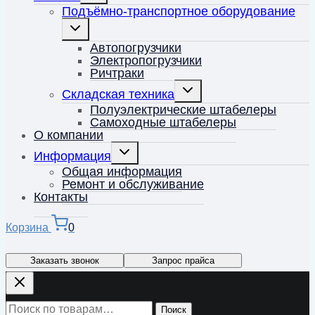
меню
Подъёмно-транспортное оборудование
Переключить
дочернее
меню
Автопогрузчики
Электропогрузчики
Ричтраки
Переключить
Складская техника
дочернее
меню
Полуэлектрические штабелеры
Самоходные штабелеры
О компании
Переключить
Информация
дочернее
меню
Общая информация
Ремонт и обслуживание
Контакты
Корзина
0
Заказать звонок
Запрос прайса
Искать:
Поиск