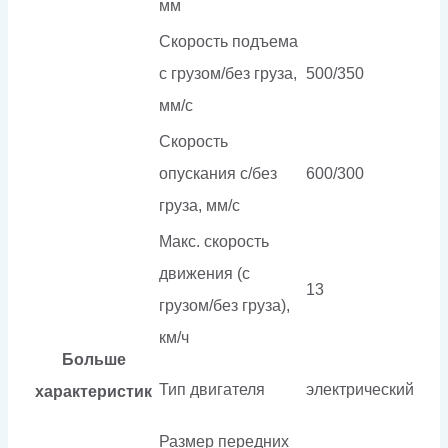
мм
Скорость подъема
с грузом/без груза,
500/350
мм/с
Скорость
опускания c/без
600/300
груза, мм/с
Макс. скорость
движения (с
13
грузом/без груза),
км/ч
Больше
Тип двигателя
электрический
характеристик
Размер передних