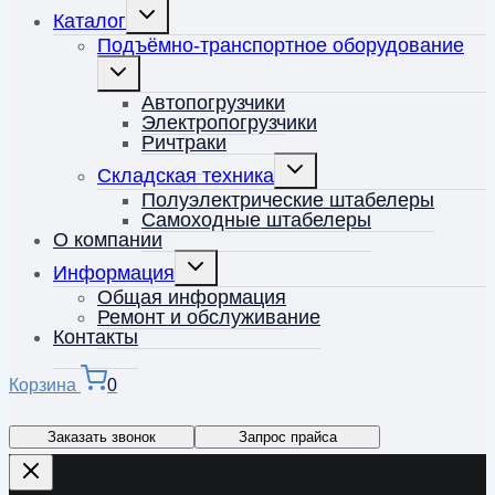
Переключить
Каталог
дочернее
меню
Подъёмно-транспортное оборудование
Переключить
дочернее
меню
Автопогрузчики
Электропогрузчики
Ричтраки
Переключить
Складская техника
дочернее
меню
Полуэлектрические штабелеры
Самоходные штабелеры
О компании
Переключить
Информация
дочернее
меню
Общая информация
Ремонт и обслуживание
Контакты
Корзина
0
Заказать звонок
Запрос прайса