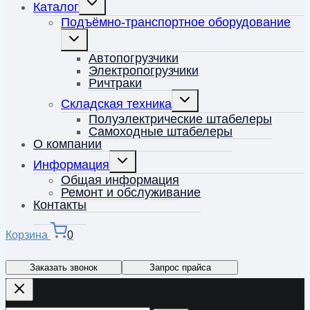
Каталог
дочернее
меню
Подъёмно-транспортное оборудование
Переключить
дочернее
меню
Автопогрузчики
Электропогрузчики
Ричтраки
Переключить
Складская техника
дочернее
меню
Полуэлектрические штабелеры
Самоходные штабелеры
О компании
Переключить
Информация
дочернее
меню
Общая информация
Ремонт и обслуживание
Контакты
Корзина
0
Заказать звонок
Запрос прайса