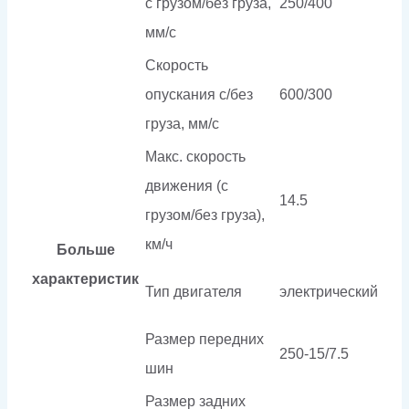
с грузом/без груза,
250/400
мм/с
Скорость
опускания c/без
600/300
груза, мм/с
Макс. скорость
движения (с
14.5
грузом/без груза),
км/ч
Больше
характеристик
Тип двигателя
электрический
Размер передних
250-15/7.5
шин
Размер задних