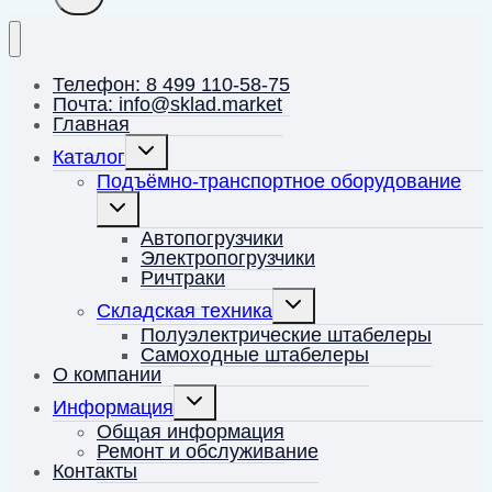
Телефон: 8 499 110-58-75
Почта: info@sklad.market
Главная
Переключить
Каталог
дочернее
меню
Подъёмно-транспортное оборудование
Переключить
дочернее
меню
Автопогрузчики
Электропогрузчики
Ричтраки
Переключить
Складская техника
дочернее
меню
Полуэлектрические штабелеры
Самоходные штабелеры
О компании
Переключить
Информация
дочернее
меню
Общая информация
Ремонт и обслуживание
Контакты