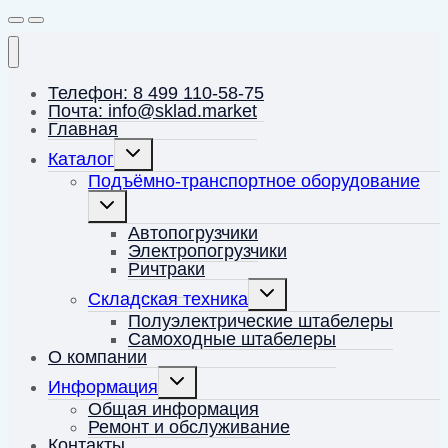
Телефон: 8 499 110-58-75
Почта: info@sklad.market
Главная
Переключить
Каталог
дочернее
меню
Подъёмно-транспортное оборудование
Переключить
дочернее
меню
Автопогрузчики
Электропогрузчики
Ричтраки
Переключить
Складская техника
дочернее
меню
Полуэлектрические штабелеры
Самоходные штабелеры
О компании
Переключить
Информация
дочернее
меню
Общая информация
Ремонт и обслуживание
Контакты