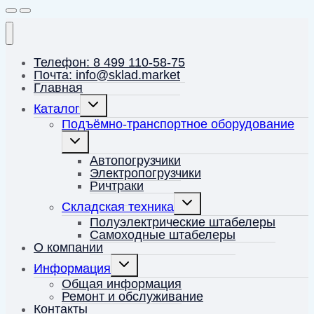
Телефон: 8 499 110-58-75
Почта: info@sklad.market
Главная
Переключить
Каталог
дочернее
меню
Подъёмно-транспортное оборудование
Переключить
дочернее
меню
Автопогрузчики
Электропогрузчики
Ричтраки
Переключить
Складская техника
дочернее
меню
Полуэлектрические штабелеры
Самоходные штабелеры
О компании
Переключить
Информация
дочернее
меню
Общая информация
Ремонт и обслуживание
Контакты