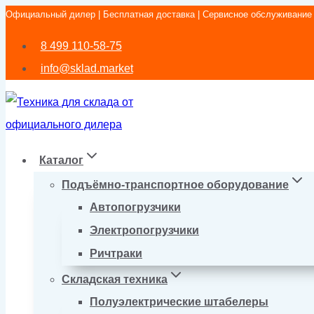
Официальный дилер | Бесплатная доставка | Сервисное обслуживание
Перейти
к
8 499 110-58-75
содержимому
info@sklad.market
Каталог
Подъёмно-транспортное оборудование
Автопогрузчики
Электропогрузчики
Ричтраки
Складская техника
Полуэлектрические штабелеры