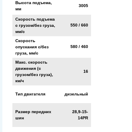
Высота подъема,
3005
мм
Скорость подъема
550 / 660
с грузом/без груза,
мм/с
Скорость
580 / 460
опускания c/без
груза, мм/с
Макс. скорость
движения (с
16
грузом/без груза),
км/ч
Тип двигателя
дизельный
Размер передних
28,9-15-
шин
14PR