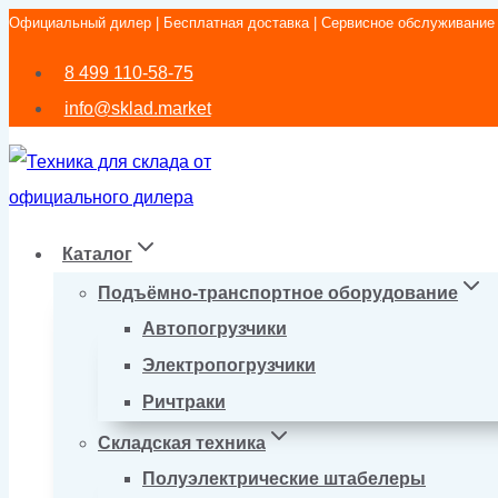
Официальный дилер | Бесплатная доставка | Сервисное обслуживание
Перейти
к
8 499 110-58-75
содержимому
info@sklad.market
Каталог
Подъёмно-транспортное оборудование
Автопогрузчики
Электропогрузчики
Ричтраки
Складская техника
Полуэлектрические штабелеры