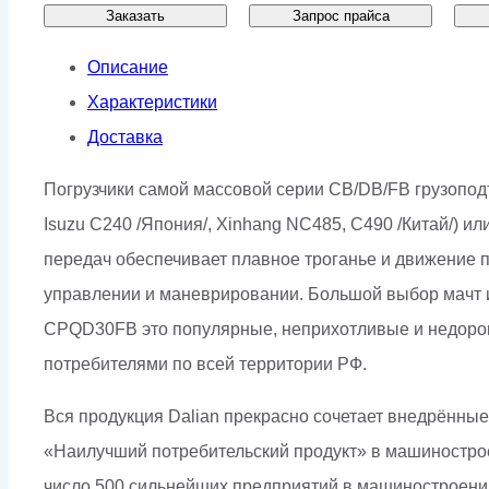
Заказать
Запрос прайса
Описание
Характеристики
Доставка
Погрузчики самой массовой серии CB/DB/FB грузоподъ
Isuzu C240 /Япония/, Xinhang NC485, C490 /Китай/) и
передач обеспечивает плавное троганье и движение 
управлении и маневрировании. Большой выбор мачт и
CPQD30FB это популярные, неприхотливые и недороги
потребителями по всей территории РФ.
Вся продукция Dalian прекрасно сочетает внедрённы
«Наилучший потребительский продукт» в машиностроени
число 500 сильнейших предприятий в машиностроени