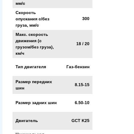
мм/с
Скорость
300
опускания c/без
груза, мм/с
Макс. скорость
движения (с
18 / 20
грузом/без груза),
км/ч
Тип двигателя
Газ-бензин
Размер передних
8.15-15
шин
Размер задних шин
6.50-10
Двигатель
GCT K25