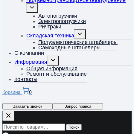
Подъёмно-транспортное оборудование
Переключить
дочернее
меню
Автопогрузчики
Электропогрузчики
Ричтраки
Переключить
Складская техника
дочернее
меню
Полуэлектрические штабелеры
Самоходные штабелеры
О компании
Переключить
Информация
дочернее
меню
Общая информация
Ремонт и обслуживание
Контакты
Корзина
0
Заказать звонок
Запрос прайса
Искать:
Поиск