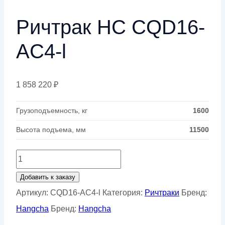
Ричтрак HC CQD16-
AC4-l
1 858 220
₽
Грузоподъемность, кг
1600
Высота подъема, мм
11500
Количество
товара
Добавить к заказу
Ричтрак
Артикул:
CQD16-AC4-l
Категория:
Ричтраки
Бренд:
HC
Hangcha
Бренд:
Hangcha
CQD16-