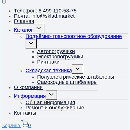
Телефон: 8 499 110-58-75
Почта: info@sklad.market
Главная
Переключить
Каталог
дочернее
меню
Подъёмно-транспортное оборудование
Переключить
дочернее
меню
Автопогрузчики
Электропогрузчики
Ричтраки
Переключить
Складская техника
дочернее
меню
Полуэлектрические штабелеры
Самоходные штабелеры
О компании
Переключить
Информация
дочернее
меню
Общая информация
Ремонт и обслуживание
Контакты
Корзина
0