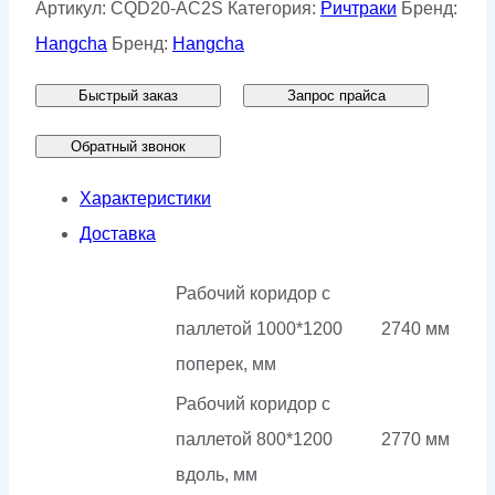
Ричтрак
Артикул:
CQD20-AC2S
Категория:
Ричтраки
Бренд:
с
Hangcha
Бренд:
Hangcha
кабиной
Быстрый заказ
Запрос прайса
стоя
HC
Обратный звонок
CQD20-
Характеристики
AC2S
Доставка
Рабочий коридор с
паллетой 1000*1200
2740 мм
поперек, мм
Рабочий коридор с
паллетой 800*1200
2770 мм
вдоль, мм