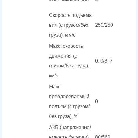
Скорость подъема
вил (с грузом/без
250/250
груза), мм/с
Макс. скорость
движения (с
0, 0/8, 7
грузом/без груза),
км/ч
Макс.
преодолеваемый
0
подъем (с грузом/
без груза), %
АКБ (напряжение/
емкость батареи),
80/560