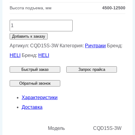
Высота подъема, мм
4500-12500
Количество
товара
Добавить к заказу
Ричтрак
Артикул:
CQD15S-3W
Категория:
Ричтраки
Бренд:
с
HELI
Бренд:
HELI
3-
Быстрый заказ
Запрос прайса
х
сторонней
Обратный звонок
обработкой
Характеристики
груза
Доставка
HELI
CQD15S-
Модель
CQD15S-3W
3W