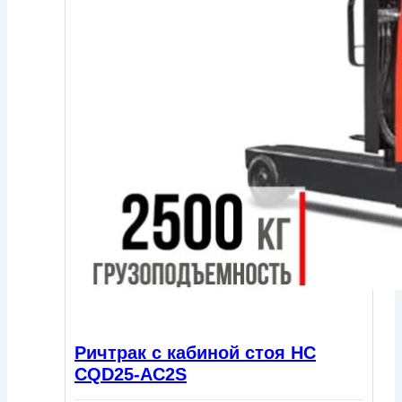
Ричтрак с кабиной стоя HC
CQD25-AC2S