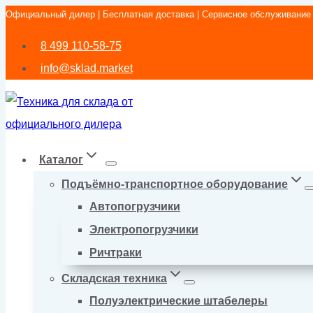
Официальный дилер | Бесплатная доставка | Сервисное обслуживание
Перейти
к
8 499 110-58-75
содержимому
info@sklad.market
Каталог
Подъёмно-транспортное оборудование
Автопогрузчики
Электропогрузчики
Ричтраки
Складская техника
Полуэлектрические штабелеры