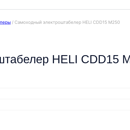
елеры
/
Самоходный электроштабелер HELI CDD15 M250
штабелер HELI CDD15 