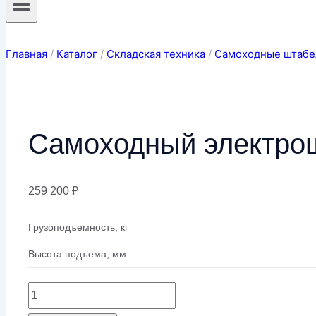
Главная
/
Каталог
/
Складская техника
/
Самоходные штаб
Самоходный электро
259 200
₽
Грузоподъемность, кг
Высота подъема, мм
Количество
товара