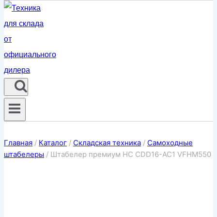
Главная
/
Каталог
/
Складская техника
/
Самоходные
штабелеры
/
Штабелер премиум НС CDD16-AC1 VFHM550