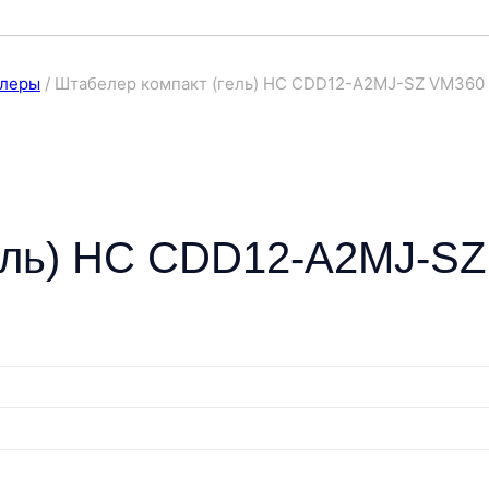
елеры
/
Штабелер компакт (гель) HC CDD12-A2MJ-SZ VM360
гель) HC CDD12-A2MJ-S