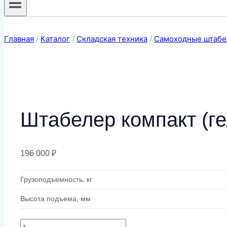
Главная
/
Каталог
/
Складская техника
/
Самоходные штаб
Штабелер компакт (
196 000
₽
Грузоподъемность, кг
Высота подъема, мм
Количество