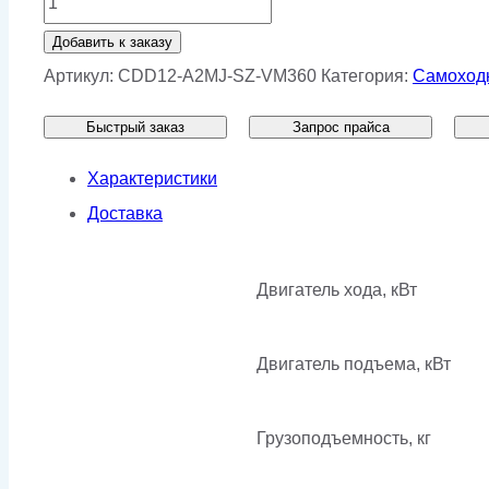
товара
Добавить к заказу
Штабелер
Артикул:
CDD12-A2MJ-SZ-VM360
Категория:
Самоход
компакт
Быстрый заказ
Запрос прайса
(гель)
HC
Характеристики
CDD12-
Доставка
A2MJ-
SZ
Двигатель хода, кВт
VM360
Двигатель подъема, кВт
Грузоподъемность, кг