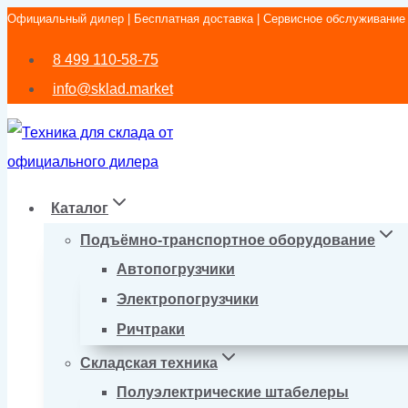
Официальный дилер | Бесплатная доставка | Сервисное обслуживание
Перейти
к
8 499 110-58-75
содержимому
info@sklad.market
Каталог
Подъёмно-транспортное оборудование
Автопогрузчики
Электропогрузчики
Ричтраки
Складская техника
Полуэлектрические штабелеры